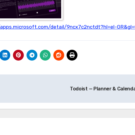
/apps.microsoft.com/detail/9ncx7c2nctdt?hl=el-GR&gl
Todoist — Planner & Calend