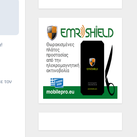
!
ε τον