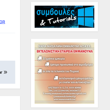
=GR
ar