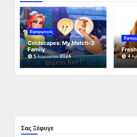
Εφαρμογές
Εφαρμ
Coldscapes: My Match-3
Family
Fresh
5 Αυγούστου 2026
4 Αυ
Σας Ξέφυγε