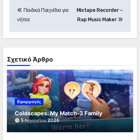
Πλοήγηση
Παιδικά Παιχνίδια για
Mixtape Recorder –
άρθρων
νήπια
Rap Music Maker
Σχετικό Άρθρο
Εφαρμογές
Coldscapes: My Match-3 Family
5 Αυγούστου 2026