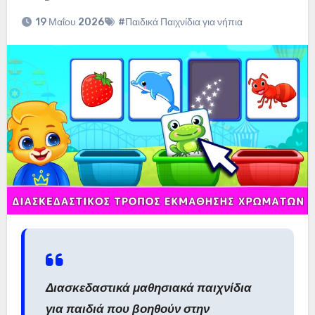
19 Μαΐου 2026
#Παιδικά Παιχνίδια για νήπια
Διασκεδαστικά μαθησιακά παιχνίδια
για παιδιά που βοηθούν στην