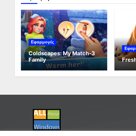
Εφαρμογές
Εφαρ
Coldscapes: My Match-3
Family
Fresh