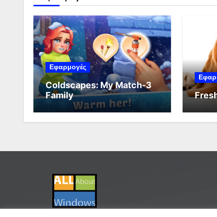
Εφαρμογές
Εφαρ
Coldscapes: My Match-3
Family
Fresh