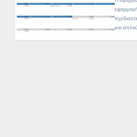
εφαρμογή
σχεδιαστε
και απλο