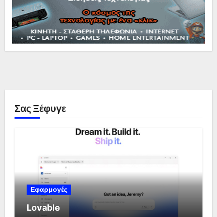
Σας Ξέφυγε
Εφαρμογές
Lovable