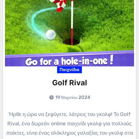
Παιχνίδια
Golf Rival
19 Μαρτίου 2024
Ήρθε η ώρα να ξεφύγετε, λάτρεις του γκολφ! Το Golf
Rival, ένα δωρεάν online παιχνίδι γκολφ για πολλούς
παίκτες, είναι ένας ολόκληρος γαλαξίας του γκολφ στα