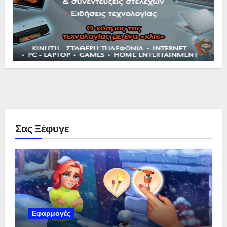
Σας Ξέφυγε
Εφαρμογές