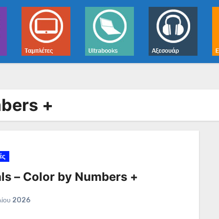
mbers +
ές
ls – Color by Numbers +
λίου 2026