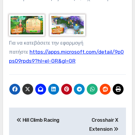
Για να κατεβάσετε την εφαρμογή
πατήστε
https://apps.microsoft.com/detail/9p0
ps09rpds9?hl=el-GR&gl=GR
Πλοήγηση
Hill Climb Racing
Crosshair X
άρθρων
Extension