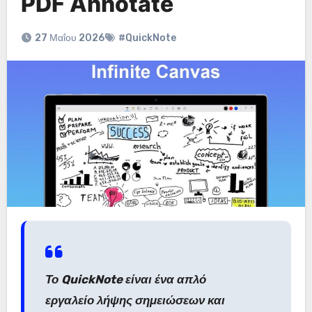
PDF Annotate
27 Μαΐου 2026
#QuickNote
Το QuickNote είναι ένα απλό
εργαλείο λήψης σημειώσεων και