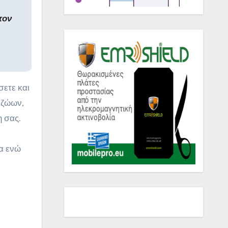
τον
σετε και
ή ζώων,
η σας.
α ενώ