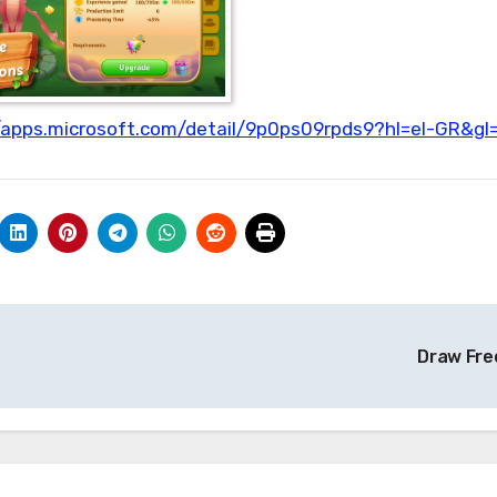
//apps.microsoft.com/detail/9p0ps09rpds9?hl=el-GR&gl
Draw Fre