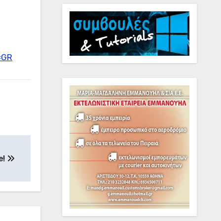
=GR
e!