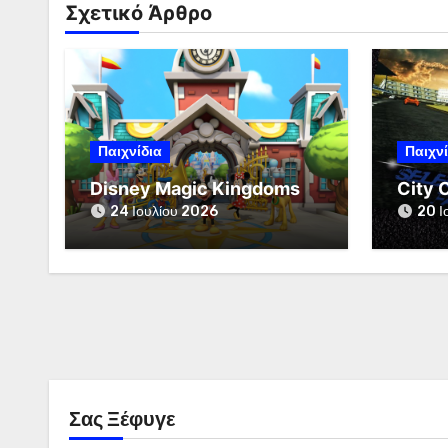
Σχετικό Άρθρο
Παιχνίδια
Παιχνί
Disney Magic Kingdoms
City 
24 Ιουλίου 2026
20 Ι
Σας Ξέφυγε