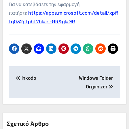
Για να κατεβάσετε την εφαρμογή
πατήστε
https://apps.microsoft.com/detail/xpff
tq032ptphf?hl=el-GR&gl=GR
Πλοήγηση
Inkodo
Windows Folder
άρθρων
Organizer
Σχετικό Άρθρο