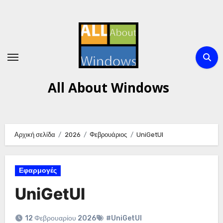
Μετάβαση
στο
περιεχόμενο
All About Windows
Αρχική σελίδα
2026
Φεβρουάριος
UniGetUI
Εφαρμογές
UniGetUI
12 Φεβρουαρίου 2026
#UniGetUI