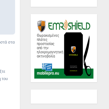
οστά στα
ξτε
η του