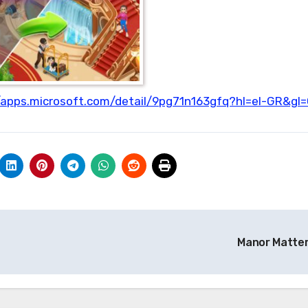
/apps.microsoft.com/detail/9pg71n163gfq?hl=el-GR&gl
Manor Matte