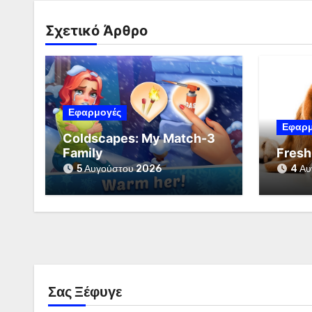
Σχετικό Άρθρο
Εφαρμογές
Εφαρμ
Coldscapes: My Match-3
Family
Fresh
5 Αυγούστου 2026
4 Αυ
Σας Ξέφυγε