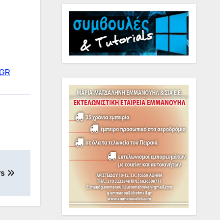
=GR
rs