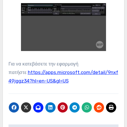
Για να κατεβάσετε την εφαρμογή
πατήστε
https://apps.microsoft.com/detail/9nxf
49jggz34?hl=en-US&gl=US