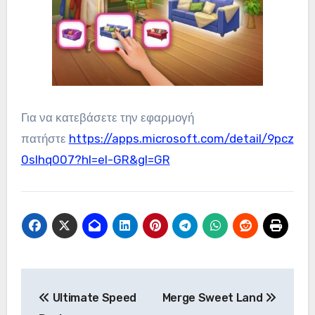
Για να κατεβάσετε την εφαρμογή
πατήστε
https://apps.microsoft.com/detail/9pcz
0slhq007?hl=el-GR&gl=GR
Πλοήγηση
Ultimate Speed
Merge Sweet Land
άρθρων