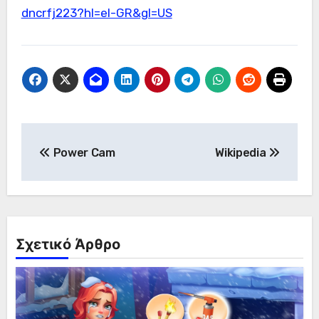
dncrfj223?hl=el-GR&gl=US
Πλοήγηση
Power Cam
Wikipedia
άρθρων
Σχετικό Άρθρο