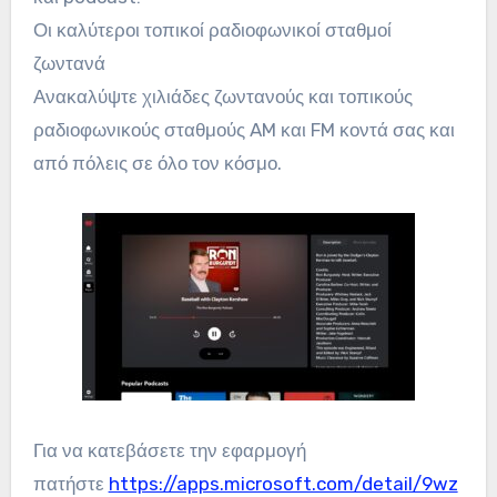
Οι καλύτεροι τοπικοί ραδιοφωνικοί σταθμοί
ζωντανά
Ανακαλύψτε χιλιάδες ζωντανούς και τοπικούς
ραδιοφωνικούς σταθμούς AM και FM κοντά σας και
από πόλεις σε όλο τον κόσμο.
Για να κατεβάσετε την εφαρμογή
πατήστε
https://apps.microsoft.com/detail/9wz