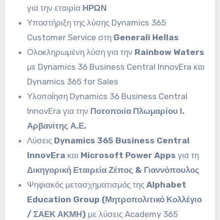
για την εταιρία
ΗΡΩΝ
Υποστήριξη της λύσης Dynamics 365
Customer Service στη
Generali Hellas
Ολοκληρωμένη λύση για την
Rainbow Waters
με Dynamics 36 Business Central InnovEra και
Dynamics 365 for Sales
Υλοποίηση Dynamics 36 Business Central
InnovEra για την
Ποτοποιία Πλωμαρίου Ι.
Αρβανίτης Α.Ε.
Λύσεις
Dynamics 365
Business Central
InnovEra
και
Microsoft Power Apps
για τη
Δικηγορική Εταιρεία Ζέπος & Γιαννόπουλος
Ψηφιακός μετασχηματισμός της
Alphabet
Education Group (Μητροπολιτικό Κολλέγιο
/ ΣΑΕΚ ΑΚΜΗ)
με λύσεις Academy 365