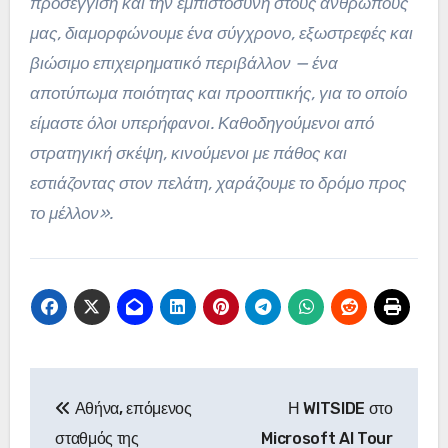
προσέγγιση και την εμπιστοσύνη στους ανθρώπους
μας, διαμορφώνουμε ένα σύγχρονο, εξωστρεφές και
βιώσιμο επιχειρηματικό περιβάλλον — ένα
αποτύπωμα ποιότητας και προοπτικής, για το οποίο
είμαστε όλοι υπερήφανοι. Καθοδηγούμενοι από
στρατηγική σκέψη, κινούμενοι με πάθος και
εστιάζοντας στον πελάτη, χαράζουμε το δρόμο προς
το μέλλον».
Πλοήγηση
Αθήνα, επόμενος
Η WITSIDE στο
άρθρων
σταθμός της
Microsoft AI Tour