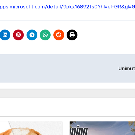
apps.microsoft.com/detail/9pkx16892ts0?hl=el-GR&gl=
Unimu