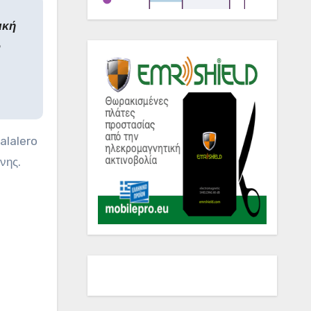
ική
alalero
νης.