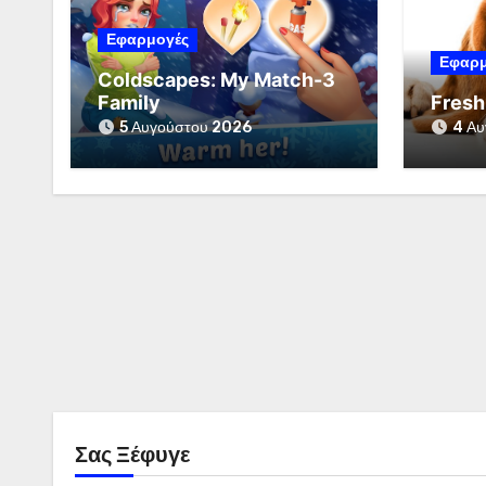
Εφαρμογές
Εφαρμ
Coldscapes: My Match-3
Family
Fresh
5 Αυγούστου 2026
4 Αυ
Σας Ξέφυγε