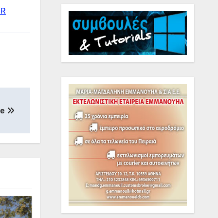
GR
te