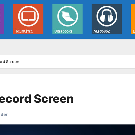
ord Screen
Record Screen
rder