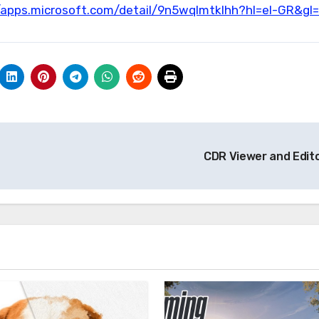
//apps.microsoft.com/detail/9n5wqlmtklhh?hl=el-GR&gl
CDR Viewer and Edit