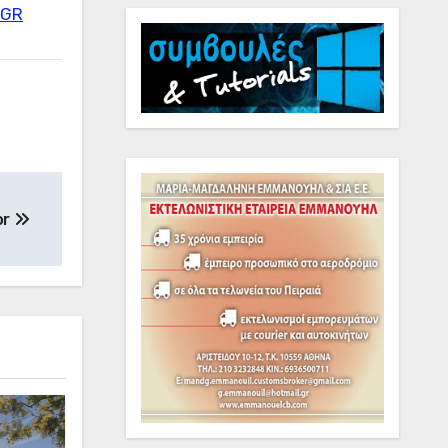
=GR
or