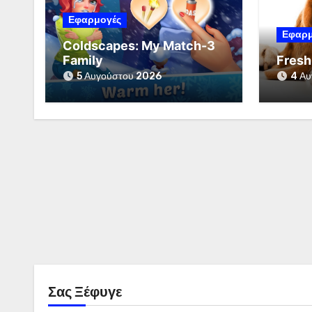
Εφαρμογές
Εφαρμ
Coldscapes: My Match-3
Family
Fresh
5 Αυγούστου 2026
4 Αυ
Σας Ξέφυγε