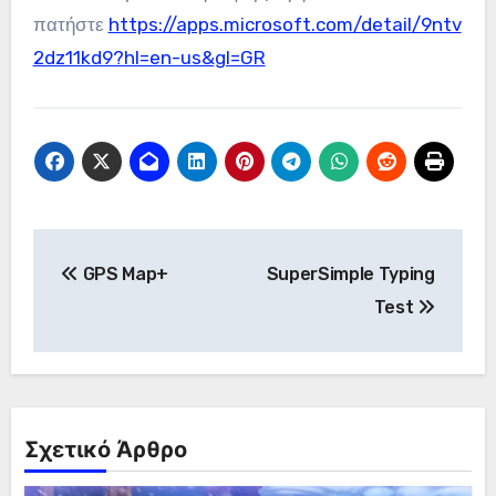
πατήστε
https://apps.microsoft.com/detail/9ntv
2dz11kd9?hl=en-us&gl=GR
Πλοήγηση
GPS Map+
SuperSimple Typing
άρθρων
Test
Σχετικό Άρθρο