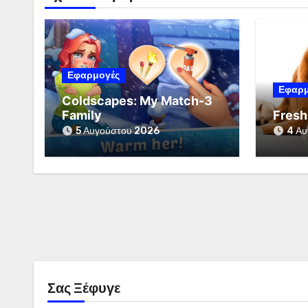
Εφαρμογές
Εφαρμ
Coldscapes: My Match-3
Family
Fresh
5 Αυγούστου 2026
4 Αυ
Σας Ξέφυγε