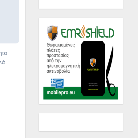
ητα
λά