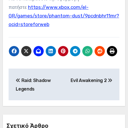
πατήστε
https://www.xbox.com/el-
GR/games/store/phantom-dust/9pcdnbhr11mr?
ocid=storeforweb
Πλοήγηση
Raid: Shadow
Evil Awakening 2
άρθρων
Legends
Σχετικό Άρθρο