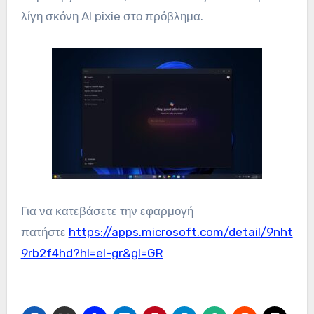
λίγη σκόνη AI pixie στο πρόβλημα.
Για να κατεβάσετε την εφαρμογή
πατήστε
https://apps.microsoft.com/detail/9nht
9rb2f4hd?hl=el-gr&gl=GR