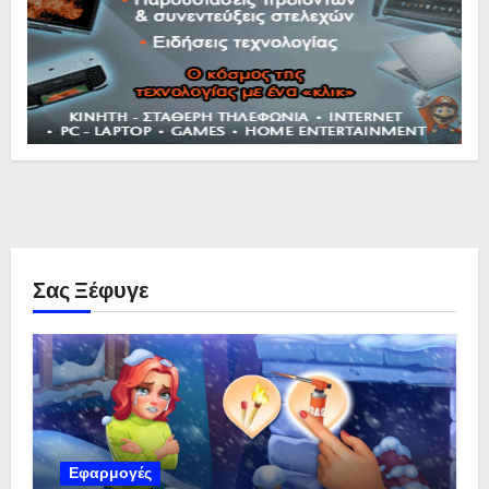
Σας Ξέφυγε
Εφαρμογές