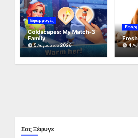
Εφαρμογές
Εφαρμ
Coldscapes: My Match-3
Family
Fresh
5 Αυγούστου 2026
4 Αυ
Σας Ξέφυγε