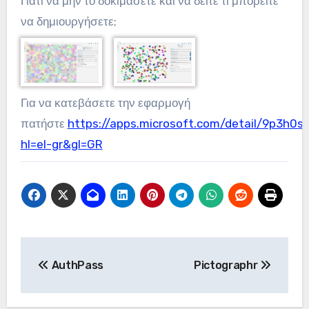
Γιατί να μην το δοκιμάσετε και να δείτε τι μπορείτε
να δημιουργήσετε;
Για να κατεβάσετε την εφαρμογή
πατήστε
https://apps.microsoft.com/detail/9p3h0s
hl=el-gr&gl=GR
Πλοήγηση
AuthPass
Pictographr
άρθρων