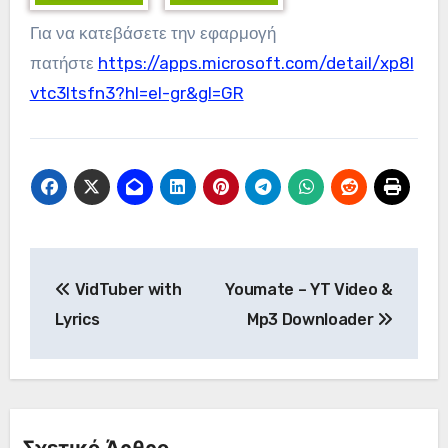
Για να κατεβάσετε την εφαρμογή
πατήστε
https://apps.microsoft.com/detail/xp8l
vtc3ltsfn3?hl=el-gr&gl=GR
Πλοήγηση
VidTuber with
Youmate – YT Video &
άρθρων
Lyrics
Mp3 Downloader
Σχετικό Άρθρο