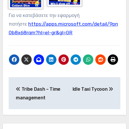
Για να κατεβάσετε την εφαρμογή
πατήστε
https://apps.microsoft.com/detail/9pn
0b8x68rqm?hl=el-gr&gl=GR
Πλοήγηση
Tribe Dash – Time
Idle Taxi Tycoon
άρθρων
management