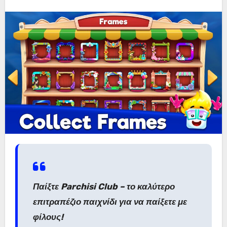
Παίξτε Parchisi Club – το καλύτερο
επιτραπέζιο παιχνίδι για να παίξετε με
φίλους!