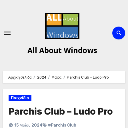
Μετάβαση
στο
περιεχόμενο
All About Windows
Αρχική σελίδα
2024
Μάιος
Parchis Club – Ludo Pro
Παιχνίδια
Parchis Club – Ludo Pro
15 Μαΐου 2024
#Parchis Club