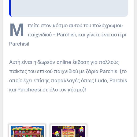
Μ
πείτε στον κόσμο αυτού του πολύχρωμου
παιχνιδιού – Parchisi, και γίνετε ένα αστέρι
Parchisi!
Αυτή είναι η δωρεάν online έκδοση για πολλούς
παίκτες του επικού παιχνιδιού με ζάρια Parchisi (το
οποίο έχει επίσης παραλλαγές όπως Ludo, Parchis
και Parcheesi σε όλο τον κόσμο)!