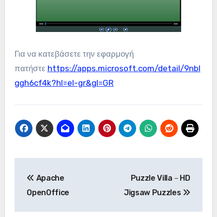
Για να κατεβάσετε την εφαρμογή
πατήστε
https://apps.microsoft.com/detail/9nbl
ggh6cf4k?hl=el-gr&gl=GR
Πλοήγηση
Apache
Puzzle Villa－HD
άρθρων
OpenOffice
Jigsaw Puzzles