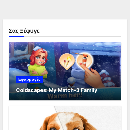
Σας Ξέφυγε
Εφαρμογές
Coldscapes: My Match-3 Family