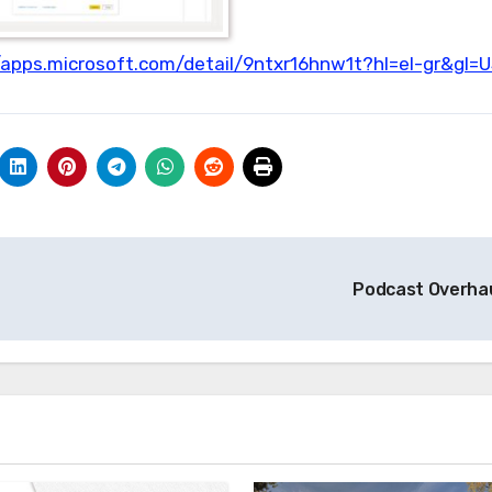
/apps.microsoft.com/detail/9ntxr16hnw1t?hl=el-gr&gl=
Podcast Overha