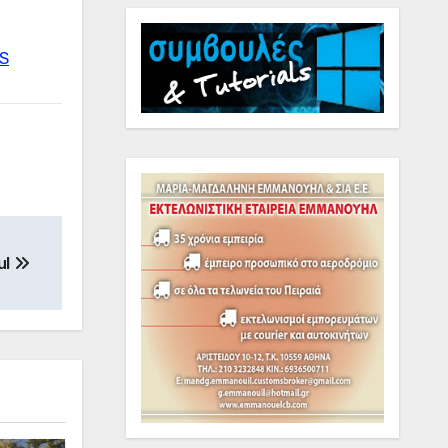
US
ul