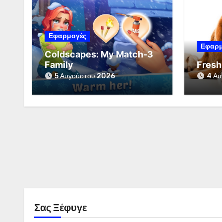
Εφαρμογές
Εφαρμ
Coldscapes: My Match-3
Family
Fresh
5 Αυγούστου 2026
4 Αυ
Σας Ξέφυγε