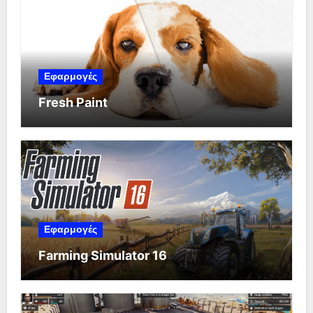
Εφαρμογές
Fresh Paint
Εφαρμογές
Farming Simulator 16