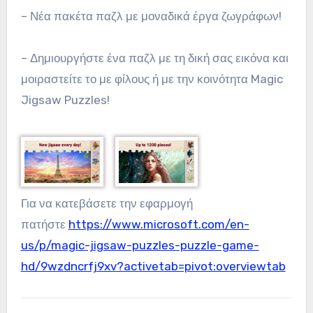
– Νέα πακέτα παζλ με μοναδικά έργα ζωγράφων!
– Δημιουργήστε ένα παζλ με τη δική σας εικόνα και
μοιραστείτε το με φίλους ή με την κοινότητα Magic
Jigsaw Puzzles!
Για να κατεβάσετε την εφαρμογή
πατήστε
https://www.microsoft.com/en-
us/p/magic-jigsaw-puzzles-puzzle-game-
hd/9wzdncrfj9xv?activetab=pivot:overviewtab