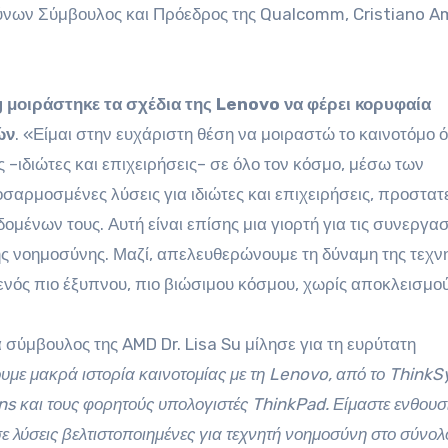
θύνων Σύμβουλος και Πρόεδρος της Qualcomm, Cristiano A
 μοιράστηκε τα σχέδια της Lenovo να φέρει κορυφαία
ών
. «Είμαι στην ευχάριστη θέση να μοιραστώ το καινοτόμο 
 –ιδιώτες και επιχειρήσεις– σε όλο τον κόσμο, μέσω των
σαρμοσμένες λύσεις για ιδιώτες και επιχειρήσεις, προστατ
μένων τους. Αυτή είναι επίσης μια γιορτή για τις συνεργασ
τής νοημοσύνης. Μαζί, απελευθερώνουμε τη δύναμη της τεχν
νός πιο έξυπνου, πιο βιώσιμου κόσμου, χωρίς αποκλεισμο
 σύμβουλος της AMD Dr. Lisa Su μίλησε για τη ευρύτατη
υμε μακρά ιστορία καινοτομίας με τη Lenovo, από το Think
ns και τους φορητούς υπολογιστές ThinkPad. Είμαστε ενθουσ
ε λύσεις βελτιστοποιημένες για τεχνητή νοημοσύνη στο σύνολ