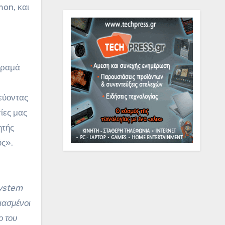
mon, και
όραμά
εύοντας
ίες μας
ητής
ύς».
System
ιασμένοι
ο του