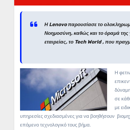
Η Lenovo παρουσίασε το ολοκληρωμ
Νοημοσύνη, καθώς και το όραμά της γ
εταιρείας, το Tech World , που πραγ
Η φετι
επικεν
δύναμη
σε κάθ
με ειδ
υπηρεσίες σχεδιασμένες για να βοηθήσουν
βιομη
επόμενο τεχνολογικό τους βήμα.