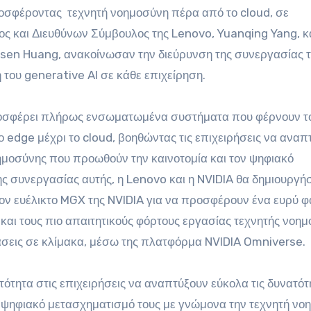
ροσφέροντας
τεχνητή νοημοσύνη πέρα από το cloud, σε
ος και Διευθύνων Σύμβουλος της Lenovo, Yuanqing Yang, κα
nsen Huang, ανακοίνωσαν την διεύρυνση της συνεργασίας τ
 του generative AI σε κάθε επιχείρηση.
προσφέρει πλήρως ενσωματωμένα συστήματα που φέρνουν το
 edge μέχρι το cloud, βοηθώντας τις επιχειρήσεις να αναπ
μοσύνης που προωθούν την καινοτομία και τον ψηφιακό
ς συνεργασίας αυτής, η Lenovo και η NVIDIA θα δημιουργή
ον ευέλικτο MGX της NVIDIA για να προσφέρουν ένα ευρύ 
αι τους πιο απαιτητικούς φόρτους εργασίας τεχνητής νοημ
άσεις σε κλίμακα, μέσω της πλατφόρμα NVIDIA Omniverse.
τότητα στις επιχειρήσεις να αναπτύξουν εύκολα τις δυνατότ
ν ψηφιακό μετασχηματισμό τους με γνώμονα την τεχνητή νο