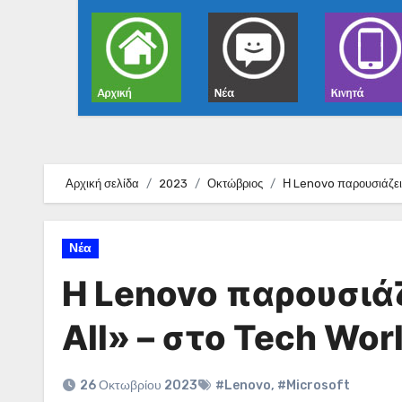
Αρχική σελίδα
2023
Οκτώβριος
Η Lenovo παρουσιάζει τ
Νέα
Η Lenovo παρουσιάζε
All» – στο Tech Wor
26 Οκτωβρίου 2023
#Lenovo
,
#Microsoft