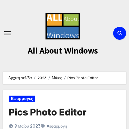
Μετάβαση
στο
περιεχόμενο
All About Windows
Αρχική σελίδα
2023
Μάιος
Pics Photo Editor
Εφαρμογές
Pics Photo Editor
9 Μαΐου 2023
#εφαρμογή