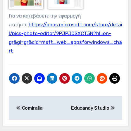
Για να κατεβάσετε την εφαρμογή
πατήστε
https://apps.microsoft.com/store/detai
l/pics-photo-editor/9PJPJ0SXCT5N?hl=en-
gr&gl=gr&cid=msft_web_appsforwindows_cha
rt
Πλοήγηση
Comiralia
Educandy Studio
άρθρων