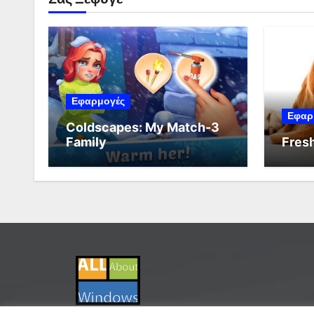
Εφαρμογές
Εφαρ
Coldscapes: My Match-3
Family
Fresh