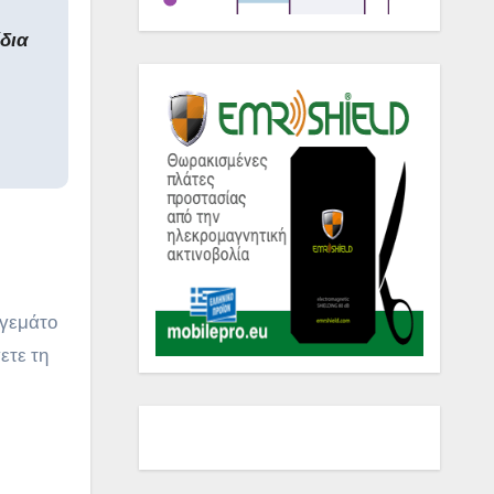
ίδια
 γεμάτο
ετε τη