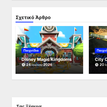
Σχετικό Άρθρο
Παιχνίδια
Παιχνί
Disney Magic Kingdoms
City 
24 Ιουλίου 2026
20 Ι
Σας Ξέφυγε