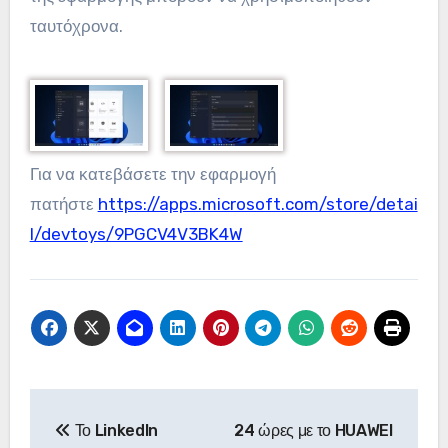
ταυτόχρονα.
Για να κατεβάσετε την εφαρμογή
πατήστε
https://apps.microsoft.com/store/detai
l/devtoys/9PGCV4V3BK4W
Πλοήγηση
Το LinkedIn
24 ώρες με το HUAWEI