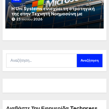
Η Uni Systems ενισχύει τη στρατηγική
της στην Τεχνητή Νοημοσύνη με
τέσσερις νέες σημαντικές διακρίσεις
23 Ιουνίου 2026
της Microsoft
Αναζήτηση
για:
Διαβάστε Την Εφημερίδα Techpress