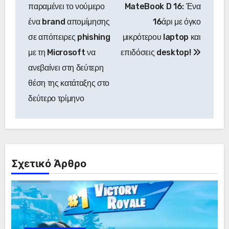
άρθρων
παραμένει το νούμερο
MateBook D 16: Ένα
ένα brand απομίμησης
16άρι με όγκο
σε απόπειρες phishing
μικρότερου laptop και
με τη Microsoft να
επιδόσεις desktop!
ανεβαίνει στη δεύτερη
θέση της κατάταξης στο
δεύτερο τρίμηνο
Σχετικό Άρθρο