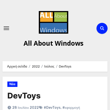
Μετάβαση
στο
περιεχόμενο
All About Windows
Αρχική σελίδα
2022
Ιούλιος
DevToys
Νέα
DevToys
28 Ιουλίου 2022
#DevToys
,
#εφαρμογή